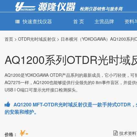
检测仪器销售与服务商
快速查找仪器
首 页
主营品牌
资料
首页
>
OTDR光时域反射仪
>
日本横河（YOKOGAWA）AQ1200系
通用测量仪
电力检测仪
网络通讯检
器
器
测仪器
AQ1200系列OTDR光时
-
-
-
示波器
钳形电流表
线缆认证分析
仪
-
-
示波记录仪
绝缘电阻测试
-
仪
误码率测试仪
AQ1200是YOKOGAWA OTDR产品系列的最新成员，它小巧轻便，可
-
数据采集器
-
-
接地电阻测试
光纤熔接机
AQ7275一样，AQ1200也能够提供行业领先的0 8m事件盲区，并
-
信号发生器
仪
-
USB I O端口可显示光纤接口检测探头。
光功率计
-
频谱分析仪
-
电能质量分析
-
光缆普查仪
-
矢量网络分析
仪
AQ1200 MFT-OTDR光时域反射仪是一款手持式OT
-
仪
光缆识别仪
-
微欧计
的安装和维护。
-
-
电磁辐射测量
光信号性能分
-
毫欧计
仪
析仪
-
钳形功率表
-
-
音频分析仪
光纤损耗测试
￥-
-
耐压测试仪
仪
技术资料
-
功率分析仪
价格：