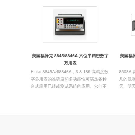
-
-
-
射频天线
三相变压器变比测
天馈线分析
试仪
-
-
无线电综合测试仪
激光光源
-
高阻计
-
-
逻辑分析仪
光话机
-
泄漏电流测试仪
-
-
微波功率计
光纤切割刀
-
静电放电发生器
-
-
阻抗分析仪
光波长计
-
-
蓄电池测试仪
以太网测试
-
-
手持示波器
WIFI测试仪
美国福禄克 8845/8846A 六位半精密数字
美国福禄
-
-
高精度台式万用表
E1/数据传
万用表
-
中波红外热像仪
Fluke 8845A和8846A，6 & 189;高精度数
8508A
-
长波红外热像仪
字多用表的准确度和多功能性可满足各种
凡的低
-
气相色谱分析仪
台式应用已经或测试系统的应用。它们不
天、明
-
激光干涉仪
但具有高性能和丰富的功能，...
重复性。
-
3D表面轮廓仪