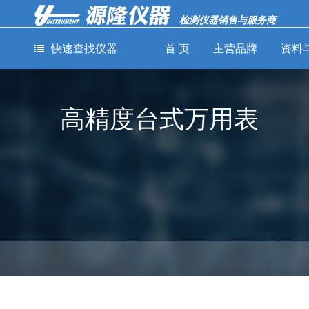
检测仪器销售与服务商
快速查找仪器
首 页
主营品牌
资料
通用测量仪器
电力检测仪器
网络通讯
高精度台式万用表
仪器
-
-
示波器
钳形电流表
-
-
示波记录仪
绝缘电阻测试仪
-
线缆认证分
-
-
数据采集器
接地电阻测试仪
-
误码率测试
-
-
信号发生器
电能质量分析仪
-
光纤熔接机
-
-
频谱分析仪
微欧计
-
光功率计
-
-
矢量网络分析仪
毫欧计
-
光缆普查仪
-
-
电磁辐射测量仪
钳形功率表
-
光缆识别仪
-
-
音频分析仪
耐压测试仪
-
光信号性能
-
-
功率分析仪
静电场监测仪
-
光纤损耗测
-
-
红外热像仪
表面电阻测试仪
-
网络线缆测
-
-
LCR测试仪
电气安规测试仪
-
OTDR光时
-
-
直流稳压电源
漏电开关测试仪
仪