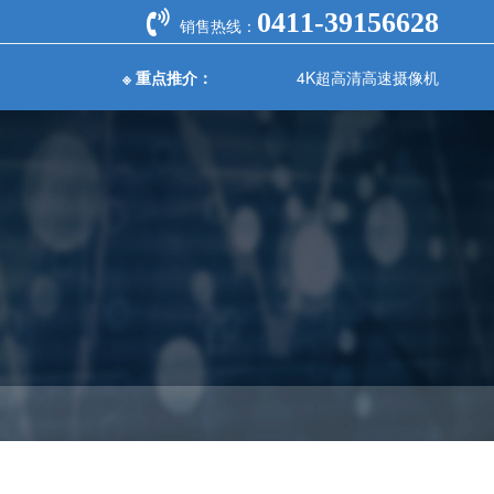
0411-39156628
销售热线：
※ 重点推介：
4K超高清高速摄像机
FASTCAM NOVA S20高速摄像机
自动化测
水质分析检测
光学测量仪器
器
仪器
-
高速摄像机
4K超高清高速摄像机
-
光谱分析仪
-
变送器
PH计
-
变送器
电导率仪
-
度变送器
溶解氧测定仪
-
校准仪
浊度测定仪
-
校准仪
多参数水质分析仪
-
能校准仪
COD分析仪
-
流量计
BOD分析仪
-
流量计
余氯总氯分析仪
-
波流量计
氨氮分析仪
流量计
记录仪