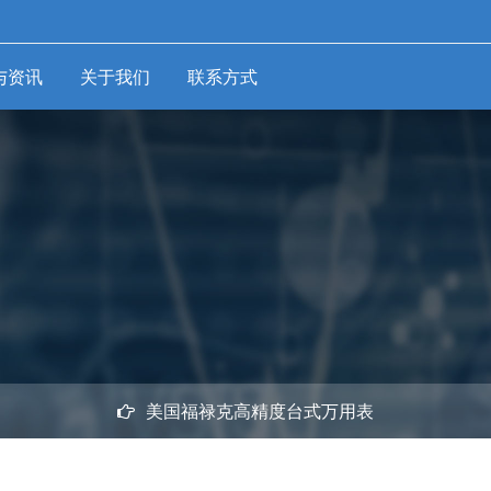
与资讯
关于我们
联系方式
检测
环境检测仪器
工业诊断测量
工业
仪器
量仪
-
温湿度计
-
红外测温仪
-
-
析仪
超声波探伤仪
压力
-
温湿度记录仪
-
-
仪
转速计
温度
-
风速仪
-
-
测振仪
温湿
-
环境质量综合测试
-
-
电火花检测仪
压力
仪
-
-
地下管线检测仪
温度
-
照度计
-
-
管道防腐层检测仪
多功
-
噪音计
-
-
分析仪
激光对中仪
涡街
-
烟气分析仪
-
-
试仪
美国福禄克高精度台式万用表
电机效率和电气性
电磁
-
可燃气体检测仪
能综合测试仪
-
试仪
超声
-
复合气体检测仪
-
切削力测试系统
-
域反射
质量
-
数字大气压计
-
三向压电切削测力
-
无纸