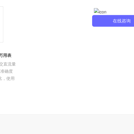
记录仪
在线咨询
字万用表
测交直流量
本准确度
比，使用