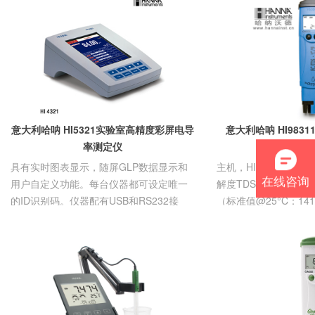
-
-
静电场监测仪
网络线缆测试
-
红外热像仪
仪
-
表面电阻测试
-
LCR测试仪
-
仪
OTDR光时域
-
直流稳压电源
反射仪
-
电气安规测试
-
射频天线
-
仪
天馈线分析仪
-
无线电综合测
-
-
漏电开关测试
激光光源
试仪
仪
-
光话机
-
逻辑分析仪
-
三相变压器变
-
光纤切割刀
-
意大利哈呐 HI5321实验室高精度彩屏电导
意大利哈呐 HI983
微波功率计
比测试仪
-
光波长计
-
率测定仪
TDS-
阻抗分析仪
-
高阻计
-
以太网测试仪
-
蓄电池测试仪
具有实时图表显示，随屏GLP数据显示和
主机，HI73311直插
-
泄漏电流测试
-
WIFI测试仪
在线咨询
-
手持示波器
仪
用户自定义功能。每台仪器都可设定唯一
解度TDS电极，电导
-
E1/数据传输分
-
-
的ID识别码。仪器配有USB和RS232接
高精度台式万
静电放电发生
（标准值@25°C：141
析仪
用表
器
口，可方便用户连接各类不同配置的电...
用电极清洗液，规格：20
-
中波红外热像
仪
-
长波红外热像
仪
-
气相色谱分析
仪