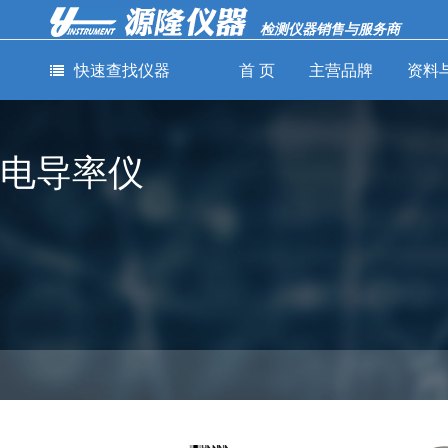
检测仪器销售与服务商
快速查找仪器
首 页
主营品牌
资料
通用测量仪
电力检测仪
网络通讯检
电导率仪
器
器
测仪器
-
-
-
示波器
钳形电流表
线缆认证分析
仪
-
-
示波记录仪
绝缘电阻测试
-
仪
误码率测试仪
-
数据采集器
-
-
接地电阻测试
光纤熔接机
-
信号发生器
仪
-
光功率计
-
频谱分析仪
-
电能质量分析
-
光缆普查仪
-
矢量网络分析
仪
-
仪
光缆识别仪
-
微欧计
-
-
电磁辐射测量
光信号性能分
-
毫欧计
仪
析仪
-
钳形功率表
-
-
音频分析仪
光纤损耗测试
-
耐压测试仪
仪
-
功率分析仪