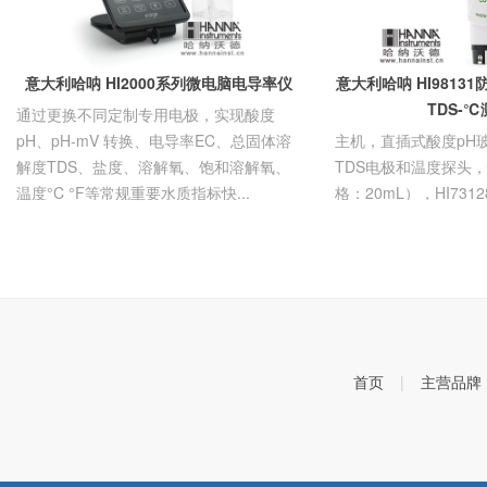
-
激光干涉仪
-
3D表面轮廓仪
意大利哈呐 HI2000系列微电脑电导率仪
意大利哈呐 HI98131
TDS-
通过更换不同定制专用电极，实现酸度
pH、pH-mV 转换、电导率EC、总固体溶
主机，直插式酸度pH玻
解度TDS、盐度、溶解氧、饱和溶解氧、
TDS电极和温度探头
温度°C °F等常规重要水质指标快...
格：20mL），HI73
具，中英文使用说明书
首页
|
主营品牌