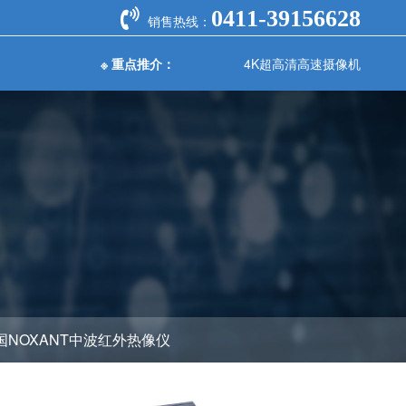
0411-39156628
销售热线：
※ 重点推介：
4K超高清高速摄像机
4K超高清高速摄像机
自动化测
水质分析检测
光学测量仪器
器
仪器
-
高速摄像机
FASTCAM NOVA S20高速摄像机
-
光谱分析仪
-
变送器
PH计
-
变送器
电导率仪
-
度变送器
溶解氧测定仪
-
校准仪
浊度测定仪
-
校准仪
多参数水质分析仪
-
能校准仪
COD分析仪
-
流量计
BOD分析仪
-
流量计
国NOXANT中波红外热像仪
余氯总氯分析仪
-
波流量计
氨氮分析仪
流量计
记录仪