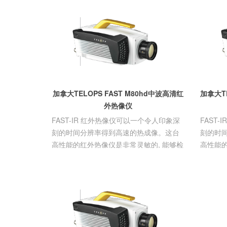
-
-
-
射频天线
三相变压器变比测
天馈线分析
试仪
-
-
无线电综合测试仪
激光光源
-
高阻计
-
-
逻辑分析仪
光话机
-
泄漏电流测试仪
-
-
微波功率计
光纤切割刀
-
静电放电发生器
-
-
阻抗分析仪
光波长计
-
-
蓄电池测试仪
以太网测试
-
-
手持示波器
WIFI测试仪
加拿大TELOPS FAST M80hd中波高清红
加拿大TE
-
-
高精度台式万用表
E1/数据传
外热像仪
-
中波红外热像仪
FAST-IR 红外热像仪可以一个令人印象深
FAST
-
长波红外热像仪
刻的时间分辨率得到高速的热成像。这台
刻的时
-
气相色谱分析仪
高性能的红外热像仪是非常灵敏的, 能够检
高性能的
-
激光干涉仪
测具有挑战性的目标。
测具有
-
3D表面轮廓仪