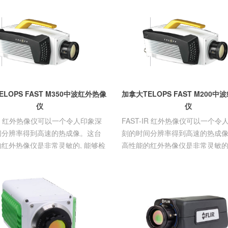
-
空气尘埃粒子计数
仪
仪
-
有纸
器
-
四分量压电切削测
-
空气二氧化碳检测
力仪
仪
-
工业内窥镜
-
空气流量检测仪
-
超声波测厚仪
-
涂层测厚仪
仪
-
旋转切削测力仪
LOPS FAST M350中波红外热像
加拿大TELOPS FAST M200
输分析仪
仪
仪
-IR 红外热像仪可以一个令人印象深
FAST-IR 红外热像仪可以一个令
间分辨率得到高速的热成像。这台
刻的时间分辨率得到高速的热成
红外热像仪是非常灵敏的, 能够检
高性能的红外热像仪是非常灵敏的,
挑战性的目标。
测具有挑战性的目标。