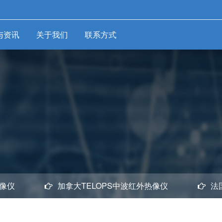
与资讯
关于我们
联系方式
检测
环境检测仪器
工业诊断测量
工业
仪器
量仪
-
温湿度计
-
红外测温仪
-
-
析仪
超声波探伤仪
压力
-
温湿度记录仪
-
-
仪
转速计
温度
-
风速仪
-
-
测振仪
温湿
-
环境质量综合测试
-
-
电火花检测仪
压力
仪
-
-
地下管线检测仪
温度
-
照度计
-
-
管道防腐层检测仪
多功
-
噪音计
-
-
分析仪
激光对中仪
涡街
-
烟气分析仪
-
-
像仪
试仪
加拿大TELOPS中波红外热像仪
电机效率和电气性
电磁
法
-
可燃气体检测仪
能综合测试仪
-
试仪
超声
-
复合气体检测仪
-
切削力测试系统
-
域反射
质量
-
数字大气压计
-
三向压电切削测力
-
无纸