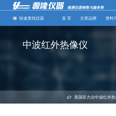
检测仪器销售与服务商
快速查找仪器
首 页
主营品牌
资料
通用测量仪器
电力检测仪器
网络通讯
中波红外热像仪
仪器
-
-
示波器
钳形电流表
-
-
示波记录仪
绝缘电阻测试仪
-
线缆认证分
-
-
数据采集器
接地电阻测试仪
-
误码率测试
-
-
信号发生器
电能质量分析仪
-
光纤熔接机
-
-
频谱分析仪
微欧计
-
光功率计
-
-
矢量网络分析仪
毫欧计
-
光缆普查仪
-
-
电磁辐射测量仪
钳形功率表
-
光缆识别仪
-
-
音频分析仪
耐压测试仪
-
光信号性能
-
-
功率分析仪
静电场监测仪
-
美国菲力尔中波红外热
光纤损耗测
-
-
红外热像仪
表面电阻测试仪
-
网络线缆测
-
-
LCR测试仪
电气安规测试仪
-
OTDR光时
-
-
直流稳压电源
漏电开关测试仪
仪