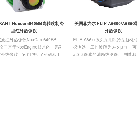
ANT Noxcam640BB高精度制冷
美国菲力尔 FLIR A6600/A66
型红外热像仪
外热像仪
波红外热像仪NoxCam640BB
FLIR A66xx系列采用制冷型锑化铟 
定义了基于NoxEngine技术的一系列
探测器，工作波段为3~5 μm， 可
红外热像仪，它们包括了科研和工
x 512像素的清晰热图像。 制造
用对制冷型中波红外热像仪...
程专家将热像仪用于...