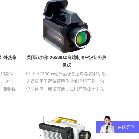
记录仪
中波红外热像
美国菲力尔 X6530sc高端制冷中波红外热
像仪
人印象深
FLIR X6530sc红外热像仪是科学家和研发
像。这台
人员应用于严苛环境作业的理想工具。它
 能够检
使用简单，连接方便，让用户专注于手头
的试验，无任何后顾之忧。
在线咨询